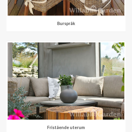
Burspråk
Burspråk
Fristående uterum
Fristående uterum