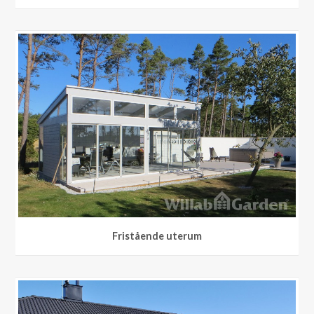
Fristående uterum
Fristående uterum