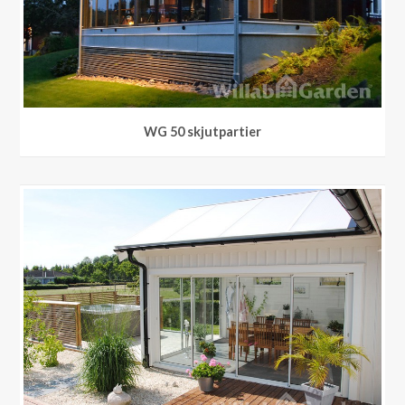
WG 50 skjutpartier
WG 25 skjutpartier