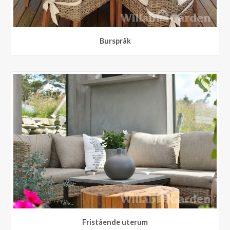
Burspråk
Burspråk
Fristående uterum
Fristående uterum