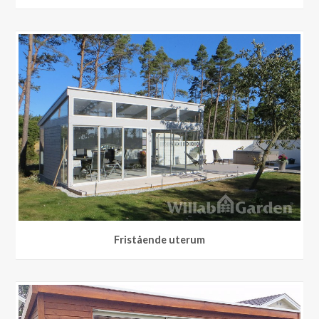
Fristående uterum
Fristående uterum