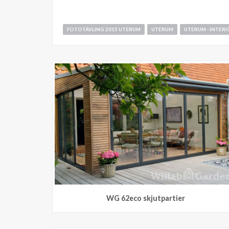
FOTOTÄVLING 2015 UTERUM
UTERUM
UTERUM - INTER
WG 62eco skjutpartier