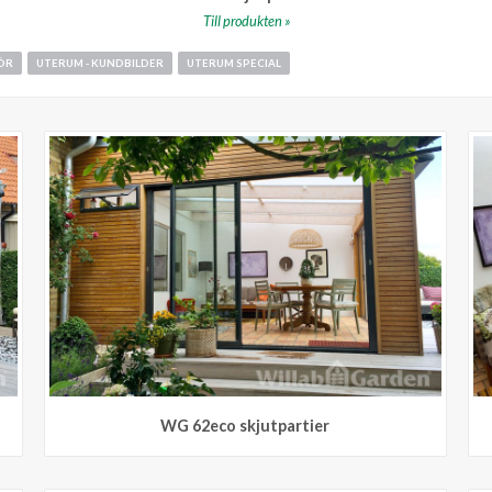
Till produkten »
IÖR
UTERUM - KUNDBILDER
UTERUM SPECIAL
WG 62eco skjutpartier