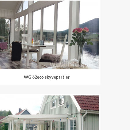
WG 62eco skyvepartier