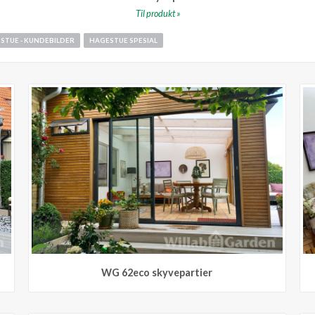
Til produkt »
STUE - KUNDEBILDER
HAGESTUE SPESIAL
WG 62eco skyvepartier