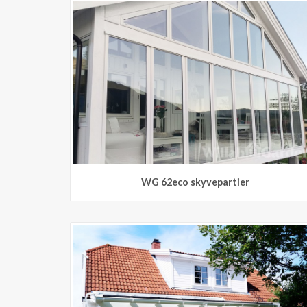
WG 62eco skyvepartier