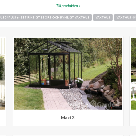
Till produkten »
LUS 5/ PLUS 6 - ETT RIKTIGT STORT OCH RYMLIGT VÄXTHUS
VÄXTHUS
VÄXTHUS - 
Maxi 3